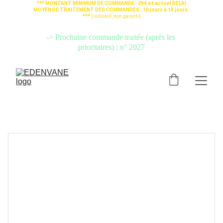
*** MONTANT MINIMUM DE COMMANDE : 29€ et actuel DELAI 
MOYEN DE TRAITEMENT DES COMMANDES : 10 jours à 18 jours  
*** 
(indicatif, non garanti)
-> Si votre commande est urgente, PRENEZ L'OPTION 
"
TRAITEMENT 
PRIORITAIRE
" (cliquez ici)
 pour qu'elle soit préparée avant les autres.
-> Prochaine commande traitée (après les 
prioritaires) : n° 2027