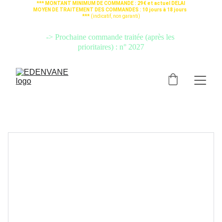
*** MONTANT MINIMUM DE COMMANDE : 29€ et actuel DELAI 
MOYEN DE TRAITEMENT DES COMMANDES : 10 jours à 18 jours  
*** 
(indicatif, non garanti)
-> Si votre commande est urgente, PRENEZ L'OPTION 
"
TRAITEMENT 
PRIORITAIRE
" (cliquez ici)
 pour qu'elle soit préparée avant les autres.
-> Prochaine commande traitée (après les 
prioritaires) : n° 2027