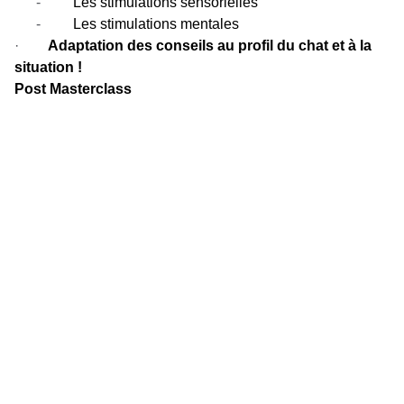
-
Les stimulations sensorielles
-
Les stimulations mentales
·
Adaptation des conseils au profil du chat et à la
situation !
Post Masterclass
CONTACT
EDENVANE - Vanessa Gasser E.I.
Comportementaliste
 félin certifiée
Consultante certifiée  / formatrice en alimentation
 féline