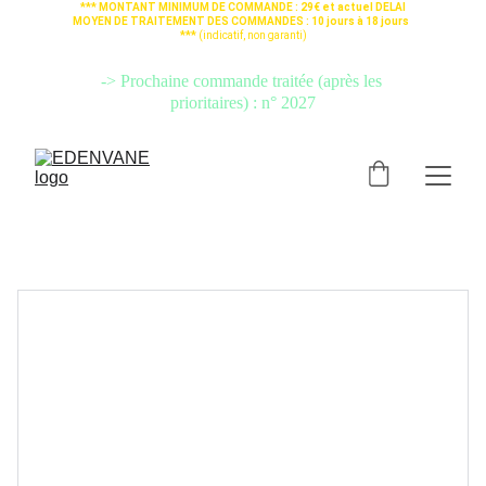
*** MONTANT MINIMUM DE COMMANDE : 29€ et actuel DELAI 
MOYEN DE TRAITEMENT DES COMMANDES : 10 jours à 18 jours  
*** 
(indicatif, non garanti)
-> Si votre commande est urgente, PRENEZ L'OPTION 
"
TRAITEMENT 
PRIORITAIRE
" (cliquez ici)
 pour qu'elle soit préparée avant les autres.
-> Prochaine commande traitée (après les 
prioritaires) : n° 2027