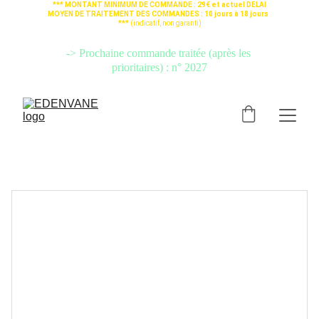
*** MONTANT MINIMUM DE COMMANDE : 29€ et actuel DELAI 
MOYEN DE TRAITEMENT DES COMMANDES : 10 jours à 18 jours  
*** 
(indicatif, non garanti)
-> Si votre commande est urgente, PRENEZ L'OPTION 
"
TRAITEMENT 
PRIORITAIRE
" (cliquez ici)
 pour qu'elle soit préparée avant les autres.
-> Prochaine commande traitée (après les 
prioritaires) : n° 2027