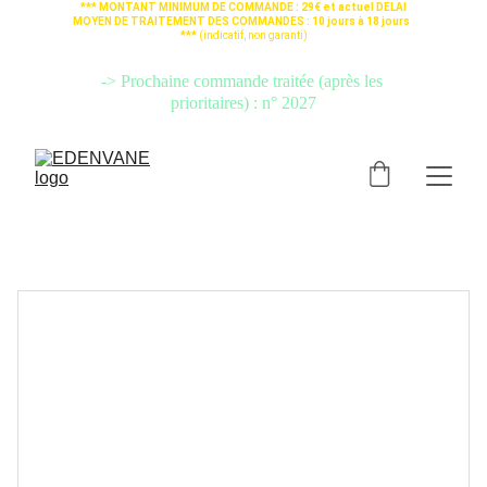
*** MONTANT MINIMUM DE COMMANDE : 29€ et actuel DELAI 
MOYEN DE TRAITEMENT DES COMMANDES : 10 jours à 18 jours  
*** 
(indicatif, non garanti)
-> Si votre commande est urgente, PRENEZ L'OPTION 
"
TRAITEMENT 
PRIORITAIRE
" (cliquez ici)
 pour qu'elle soit préparée avant les autres.
-> Prochaine commande traitée (après les 
prioritaires) : n° 2027